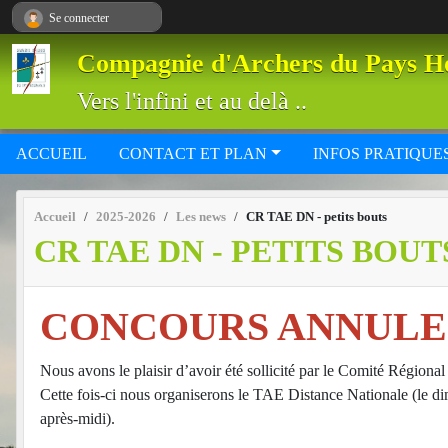
Panneau de gestion des cookies
Se connecter
Compagnie d'Archers du Pays H
Vers l'infini et au delà ..
ACCUEIL
CONTACT ET PLAN
INFOS PRATIQUE
Accueil
2025-2026
Les news
CR TAE DN - petits bouts
CR TAE DN - PETITS BOUT
CONCOURS ANNULE
Nous avons le plaisir d’avoir été sollicité par le Comité Régio
Cette fois-ci nous organiserons le TAE Distance Nationale (le dim
après-midi).