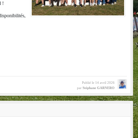
 !
sponibilités,
Publié le
14 avril 2026
par
Stéphane GARNERO