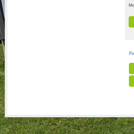
Mo
Pa