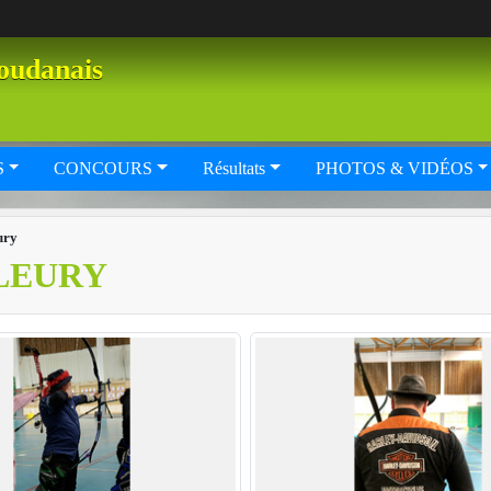
oudanais
S
CONCOURS
Résultats
PHOTOS & VIDÉOS
ury
LEURY