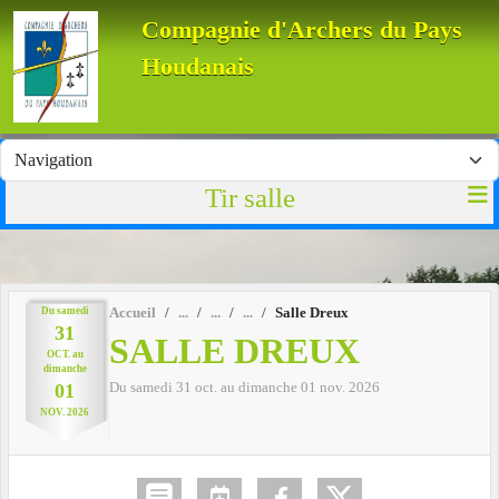
Panneau de gestion des cookies
Compagnie d'Archers du Pays
Houdanais
Tir salle
Du
samedi
Accueil
Salle Dreux
31
SALLE DREUX
OCT.
au
dimanche
Du
samedi
31
oct.
au
dimanche
01
nov.
2026
01
NOV.
2026