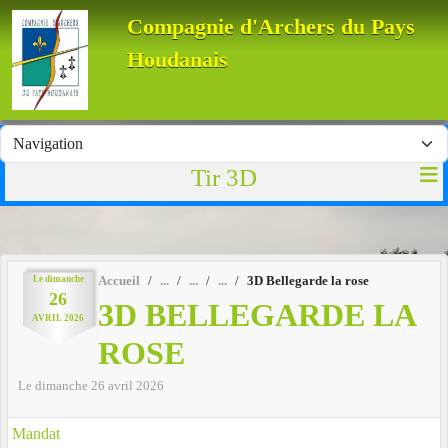
Panneau de gestion des cookies
Compagnie d'Archers du Pays
Houdanais
Tir 3D
Le
dimanche
Accueil
3D Bellegarde la rose
26
3D BELLEGARDE LA
AVRIL
2026
ROSE
Le
dimanche
26
avril
2026
Mandat