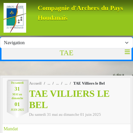
Panneau de gestion des cookies
Compagnie d'Archers du Pays
Houdanais
TAE
Du
samedi
Accueil
TAE Villiers le Bel
31
TAE VILLIERS LE
MAI
au
dimanche
BEL
01
JUIN
2025
Du
samedi
31
mai
au
dimanche
01
juin
2025
Mandat