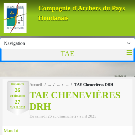
Panneau de gestion des cookies
Compagnie d'Archers du Pays
Houdanais
TAE
Du
samedi
Accueil
TAE Chenevières DRH
26
TAE CHENEVIÈRES
au
dimanche
27
DRH
AVRIL
2025
Du
samedi
26
au
dimanche
27
avril
2025
Mandat