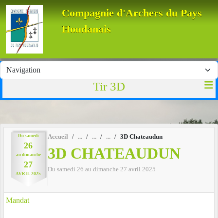
Panneau de gestion des cookies
Compagnie d'Archers du Pays
Houdanais
Tir 3D
Du
samedi
Accueil
3D Chateaudun
26
3D CHATEAUDUN
au
dimanche
27
Du
samedi
26
au
dimanche
27
avril
2025
AVRIL
2025
Mandat