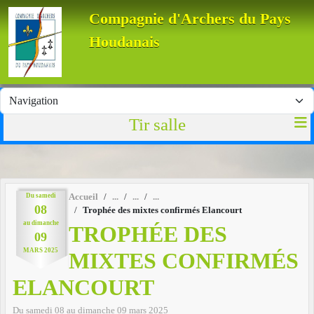
Panneau de gestion des cookies
Compagnie d'Archers du Pays
Houdanais
Tir salle
Du
samedi
Accueil
08
Trophée des mixtes confirmés Elancourt
au
dimanche
TROPHÉE DES
09
MARS
2025
MIXTES CONFIRMÉS
ELANCOURT
Du
samedi
08
au
dimanche
09
mars
2025