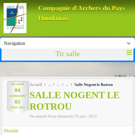
Panneau de gestion des cookies
Compagnie d'Archers du Pays
Houdanais
Tir salle
Du
samedi
Accueil
Salle Nogent le Rotrou
04
SALLE NOGENT LE
au
dimanche
05
ROTROU
JANV.
2025
Du
samedi
04
au
dimanche
05
janv.
2025
Mandat