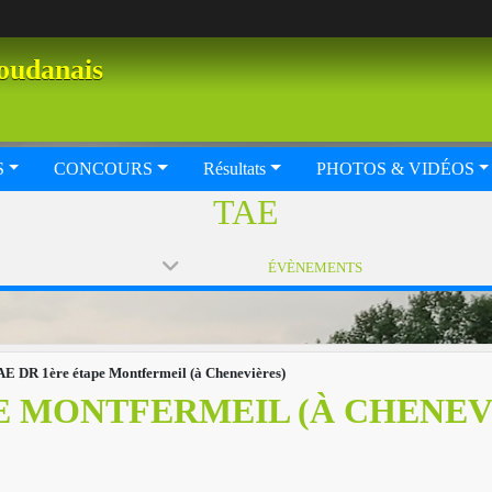
oudanais
S
CONCOURS
Résultats
PHOTOS & VIDÉOS
TAE
ÉVÈNEMENTS
AE DR 1ère étape Montfermeil (à Chenevières)
E MONTFERMEIL (À CHENEV