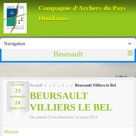
Panneau de gestion des cookies
Compagnie d'Archers du Pays
Houdanais
Beursault
Du
samedi
Accueil
Beursault Villiers le Bel
23
BEURSAULT
au
dimanche
24
VILLIERS LE BEL
MARS
2024
Du
samedi
23
au
dimanche
24
mars
2024
Mandat