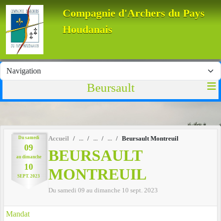
Panneau de gestion des cookies
Compagnie d'Archers du Pays
Houdanais
Beursault
Du
samedi
Accueil
Beursault Montreuil
09
BEURSAULT
au
dimanche
10
MONTREUIL
SEPT.
2023
Du
samedi
09
au
dimanche
10
sept.
2023
Mandat