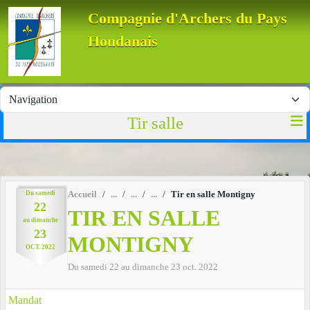
Panneau de gestion des cookies
Compagnie d'Archers du Pays
Houdanais
Tir salle
Du
samedi
Accueil
Tir en salle Montigny
22
TIR EN SALLE
au
dimanche
23
MONTIGNY
OCT.
2022
Du
samedi
22
au
dimanche
23
oct.
2022
Mandat