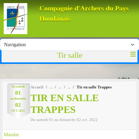
Panneau de gestion des cookies
Compagnie d'Archers du Pays
Houdanais
Tir salle
Du
samedi
Accueil
Tir en salle Trappes
01
TIR EN SALLE
au
dimanche
02
TRAPPES
OCT.
2022
Du
samedi
01
au
dimanche
02
oct.
2022
Mandat