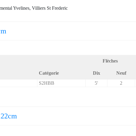
ntal Yvelines, Villiers St Frederic
cm
Flèches
Catégorie
Dix
Neuf
S2HBB
5'
2
 122cm