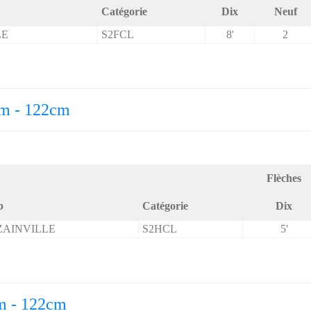
Catégorie
Dix
Neuf
LE
S2FCL
8'
2
0m - 122cm
Flèches
b
Catégorie
Dix
ZAINVILLE
S2HCL
5'
m - 122cm