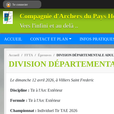
Panneau de gestion des cookies
Se connecter
Compagnie d'Archers du Pays H
Vers l'infini et au delà ..
ACCUEIL
CONTACT ET PLAN
INFOS PRATIQUE
Accueil
FFTA
Épreuves
DIVISION DÉPARTEMENTALE ADUL
DIVISION DÉPARTEMENTA
Le dimanche 12 avril 2026, à Villiers Saint Frederic
Discipline :
Tir à l'Arc Extérieur
Formule :
Tir à l'Arc Extérieur
Championnat :
Individuel Tir TAE 2026