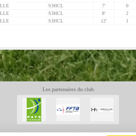
ILLE
S3HCL
7'
0
ILLE
S3HCL
8'
2
ILLE
S3HCL
12'
1
Les partenaires du club