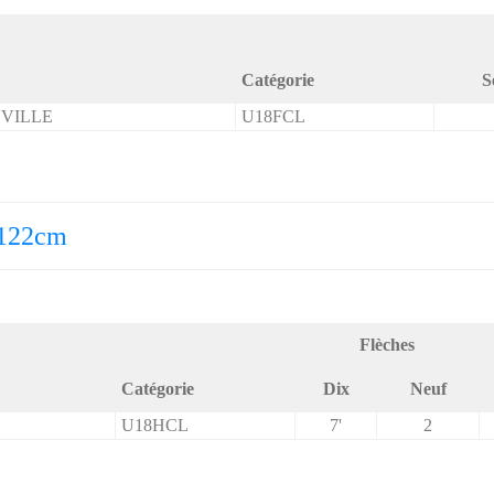
Catégorie
S
VILLE
U18FCL
 122cm
Flèches
Catégorie
Dix
Neuf
U18HCL
7'
2