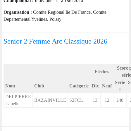
Championnat :
Individuel Tir à 18m 2026
Organisation :
Comite Regional Ile De France, Comite
Departemental Yvelines, Poissy
Senior 2 Femme Arc Classique 2026
Score 
Flèches
série
Série
S
Nom
Club
Catégorie
Dix
Neuf
1
DELPIERRE
BAZAINVILLE
S2FCL
13'
12
248
Isabelle