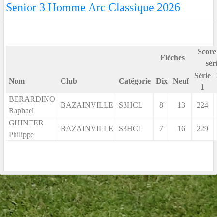
Senior 3 Homme Arc Classique 2026
Score
Flèches
sér
Série
Nom
Club
Catégorie
Dix
Neuf
1
BERARDINO
BAZAINVILLE
S3HCL
8'
13
224
Raphael
GHINTER
BAZAINVILLE
S3HCL
7'
16
229
Philippe