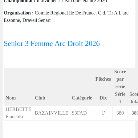
Championnat :
Individuel Tir Parcours Nature 2026
Organisation :
Comite Regional Ile De France, C.d. Tir A L'arc
Essonne, Draveil Senart
Senior 3 Femme Arc Droit 2026
Score
Flèches
par
série
Série
Sco
Nom
Club
Catégorie
Dix
1
tota
HERBETTE
BAZAINVILLE
S3FAD
1'
380
38
Francoise