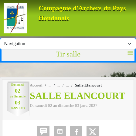
Panneau de gestion des cookies
Compagnie d'Archers du Pays
Houdanais
Tir salle
Du
samedi
Accueil
Salle Elancourt
02
SALLE ELANCOURT
au
dimanche
03
Du
samedi
02
au
dimanche
03
janv.
2027
JANV.
2027